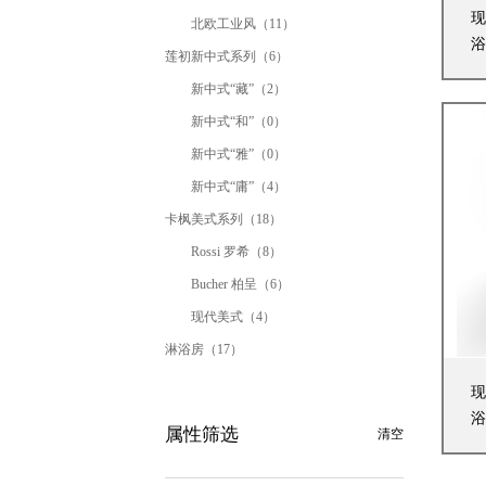
现
北欧工业风（11）
浴
莲初新中式系列（6）
新中式“藏”（2）
新中式“和”（0）
新中式“雅”（0）
新中式“庸”（4）
卡枫美式系列（18）
Rossi 罗希（8）
Bucher 柏呈（6）
现代美式（4）
淋浴房（17）
现
浴
属性筛选
清空